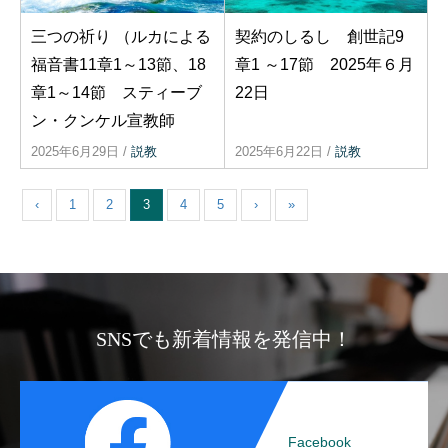
三つの祈り （ルカによる
契約のしるし 創世記9
福音書11章1～13節、18
章1 ～17節 2025年６月
章1～14節 スティーブ
22日
ン・クンケル宣教師
2025年6月29日
/
説教
2025年6月22日
/
説教
‹
1
2
3
4
5
›
»
SNSでも新着情報を発信中！
Facebook