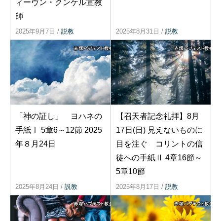
ィーヴン・クンケル宣教
師
2025年9月7日
/
説教
2025年8月31日
/
説教
「神の証し」 ヨハネの
【召天者記念礼拝】8月
手紙Ⅰ 5章6～12節 2025
17日(日) 見えないものに
年８月24日
目を注ぐ コリントの信
徒への手紙Ⅱ 4章16節～
5章10節
2025年8月24日
/
説教
2025年8月17日
/
説教