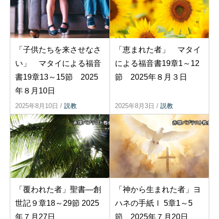
「子供たちを来させなさ
「恵まれた者」 マタイ
い」 マタイによる福音
による福音書19章1～12
書19章13～15節 2025
節 2025年８月３日
年８月10日
2025年8月10日
/
説教
2025年8月3日
/
説教
「覆われた者」聖書―創
「神から生まれた者」ヨ
世記９章18～29節 2025
ハネの手紙Ⅰ 5章1～5
年７月27日
節 2025年７月20日