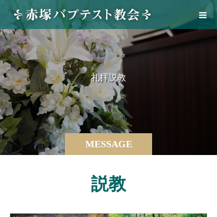
礼
拝
説
教
MESSAGE
説教