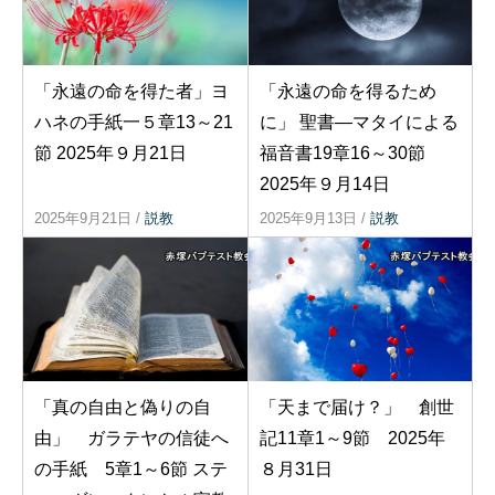
「永遠の命を得た者」ヨ
「永遠の命を得るため
ハネの手紙一５章13～21
に」 聖書―マタイによる
節 2025年９月21日
福音書19章16～30節
2025年９月14日
2025年9月21日
/
説教
2025年9月13日
/
説教
「真の自由と偽りの自
「天まで届け？」 創世
由」 ガラテヤの信徒へ
記11章1～9節 2025年
の手紙 5章1～6節 ステ
８月31日