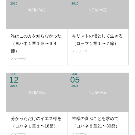
2015
2015
私はこの方を知らなかった
キリストの僕として生きる
（ヨハネ１章１９〜３４
（ローマ１章１〜７節）
節）
メッセージ
メッセージ
JUL
JUL
12
05
2015
2015
分かっただけのイエス様を
神様の喜ぶことを求めて
（ヨハネ１章１〜18節）
（ヨハネ８章21〜30節）
メッセージ
メッセージ