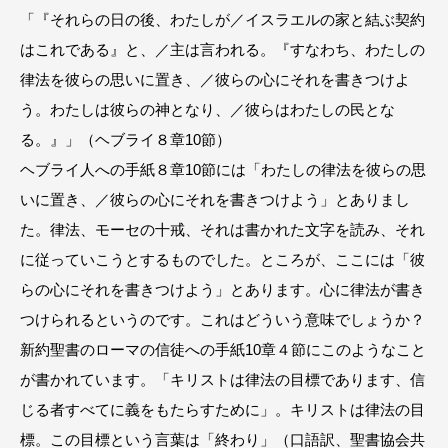
「『それらの日の後、わたしが／イスラエルの家と結ぶ契約
はこれである』と、／主は言われる。『すなわち、わたしの
律法を彼らの思いに置き、／彼らの心にそれを書きつけよ
う。わたしは彼らの神となり、／彼らはわたしの民とな
る。』」（ヘブライ８章10節）
ヘブライ人への手紙８章10節には「わたしの律法を彼らの思
いに置き、／彼らの心にそれを書きつけよう」とありまし
た。律法、モーセの十戒、それは書かれた文字を読み、それ
に従っていこうとするものでした。ところが、ここには「彼
らの心にそれを書きつけよう」とあります。心に律法が書き
つけられるというのです。これはどういう意味でしょうか？
新約聖書のローマの信徒への手紙10章４節にこのようなこと
が書かれています。「キリストは律法の目標であります、信
じる者すべてに義をもたらすために」。キリストは律法の目
標。この目標という言葉は「終わり」（口語訳、聖書協会共