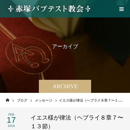
ア
ー
カ
イ
ブ
ARCHIVE
ブログ
メッセージ
イエス様が律法（ヘブライ８章７〜１３節）
FEB
イエス様が律法（ヘブライ８章７〜
17
１３節）
2019