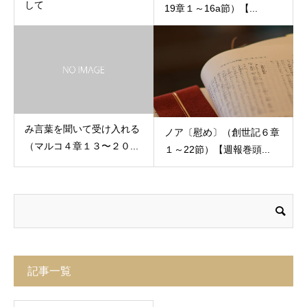
して
19章１～16a節）【...
み言葉を聞いて受け入れる
ノア〔慰め〕（創世記６章
（マルコ４章１３〜２０...
１～22節）【週報巻頭...
記事一覧