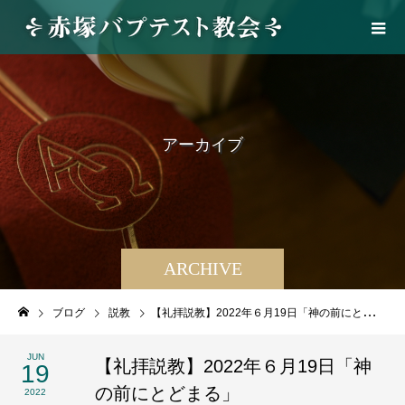
ア
ー
カ
イ
ブ
ARCHIVE
ブログ
説教
【礼拝説教】2022年６月19日「神の前にとどまる」
JUN
【礼拝説教】2022年６月19日「神
19
の前にとどまる」
2022