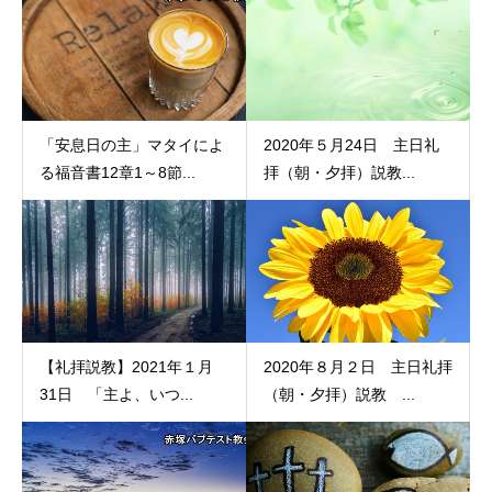
「安息日の主」マタイによ
2020年５月24日 主日礼
る福音書12章1～8節...
拝（朝・夕拝）説教...
【礼拝説教】2021年１月
2020年８月２日 主日礼拝
31日 「主よ、いつ...
（朝・夕拝）説教 ...