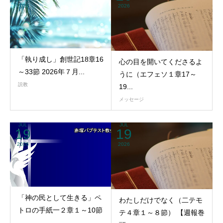
2026
2026
「執り成し」創世記18章16
心の目を開いてくださるよ
～33節 2026年７月...
うに（エフェソ１章17～
説教
19...
メッセージ
JUL
JUL
19
19
2026
2026
「神の民として生きる」ペ
わたしだけでなく（二テモ
トロの手紙一２章１～10節
テ４章１～８節） 【週報巻
...