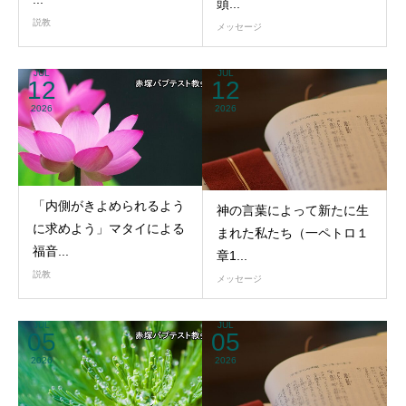
頭...
説教
メッセージ
JUL
JUL
12
12
2026
2026
「内側がきよめられるよう
神の言葉によって新たに生
に求めよう」マタイによる
まれた私たち（一ペトロ１
福音...
章1...
説教
メッセージ
JUL
JUL
05
05
2026
2026