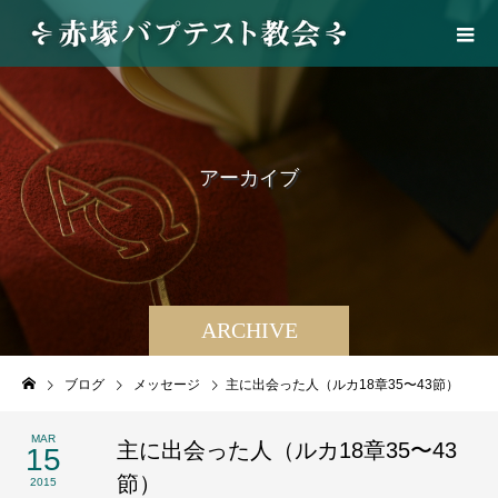
ア
ー
カ
イ
ブ
ARCHIVE
ブログ
メッセージ
主に出会った人（ルカ18章35〜43節）
MAR
主に出会った人（ルカ18章35〜43
15
節）
2015