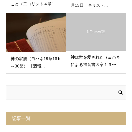
こと（二コリント４章1...
月13日 キリスト...
神は世を愛された（ヨハネ
神の家族（ヨハネ19章16ｂ
による福音書３章１３〜...
～30節） 【週報...
記事一覧