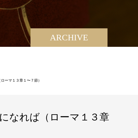
ARCHIVE
（ローマ１３章１〜７節）
になれば（ローマ１３章