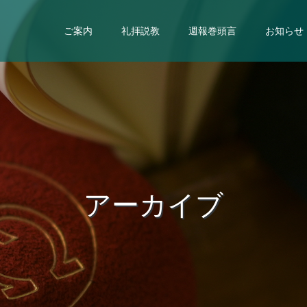
ご案内
礼拝説教
週報巻頭言
お知らせ
ア
ー
カ
イ
ブ