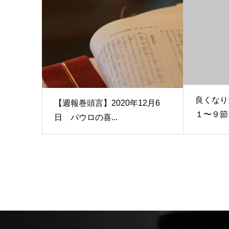
良くなり
【週報巻頭言】2020年12月6
１〜９節
日 パウロの喜...