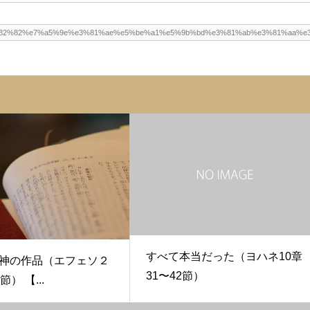
すべて本当だった（ヨハネ10章
神の作品（エフェソ２
31〜42節）
） 【...