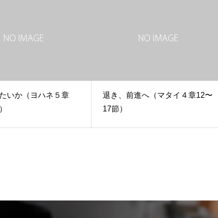
たいか（ヨハネ５章
退き、前進へ（マタイ４章12〜
）
17節）