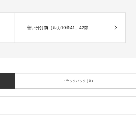
善い分け前（ルカ10章41、42節...
トラックバック ( 0 )