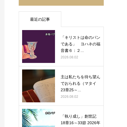
最近の記事
「キリストは命のパン
である」 ヨハネの福
音書６：２...
2026.08.02
主は私たちを待ち望ん
でおられる（マタイ
23章25～...
2026.08.02
「執り成し」創世記
18章16～33節 2026年