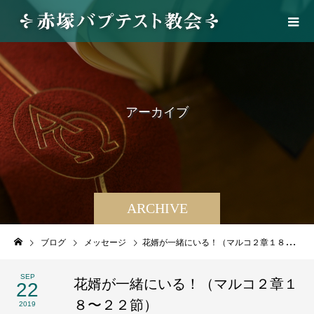
ア
ー
カ
イ
ブ
ARCHIVE
ブログ
メッセージ
花婿が一緒にいる！（マルコ２章１８〜２２節）
SEP
花婿が一緒にいる！（マルコ２章１
22
８〜２２節）
2019