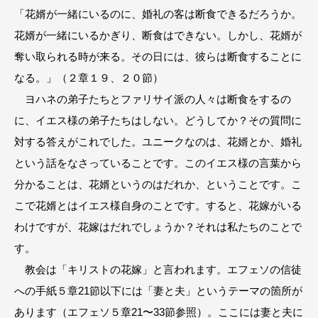
「花婿が一緒にいるのに、婚礼の客は断食できるだろうか。
花婿が一緒にいるかぎり、断食はできない。しかし、花婿が
奪い取られる時が来る。その日には、彼らは断食することに
なる。」（２章１９、２０節）
ヨハネの弟子たちとファリサイ派の人々は断食をするの
に、イエス様の弟子たちはしない。どうしてか？その質問に
対する答えがこれでした。ユニークなのは、花婿とか、婚礼
という話をなさっていることです。このイエス様の言葉から
分かることは、花婿というのはだれか、ということです。こ
こで花婿とはイエス様自身のことです。すると、花嫁がいる
わけですが、花嫁はだれでしょうか？それは私たちのことで
す。
教会は「キリストの花嫁」と言われます。エフェソの信徒
への手紙５章21節以下には「妻と夫」というテーマの箇所が
あります（エフェソ５章21〜33節参照）。ここには妻と夫に