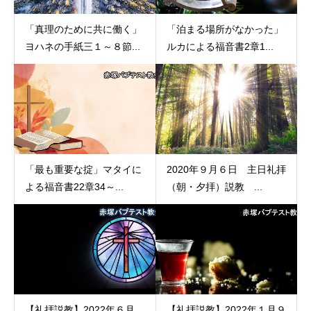
「真理のために共に働く」
「泊まる場所がなかった」
ヨハネの手紙三１～８節...
ルカによる福音書2章1...
「最も重要な掟」マタイに
2020年９月６日 主日礼拝
よる福音書22章34～...
（朝・夕拝）説教 ...
【礼拝説教】2022年６月
【礼拝説教】2022年１月９