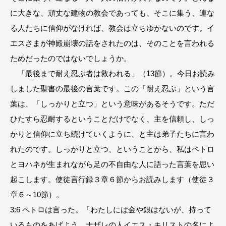
に大きな、頑丈な建物の教会であっても、そこに集う、連な
る人たちに信仰がなければ、教会は立ちゆかないのです。イ
エスさまが神殿崩壊の話をされたのは、そのことを言われる
ためだったのではないでしょうか。
「最後まで耐え忍ぶ者は救われる」（13節）。今日お読み
しました聖書の最後の言葉です。この「耐え忍ぶ」という言
葉は、「しっかりと立つ」という意味があるそうです。ただ
ひたすら忍耐するということだけでなく、主を信頼し、しっ
かりと信仰に立ち続けていくように、と主は弟子たちに言わ
れたのです。しっかりと立つ、ということから、私はペトロ
とヨハネが生まれながら足の不自由な人に語った言葉を思い
起こします。使徒言行録３章６節からお読みします（使徒３
章６～10節）。
3:6 ペトロは言った。「わたしには金や銀はないが、持って
いるものをあげよう。ナザレの人イエス・キリストの名によ