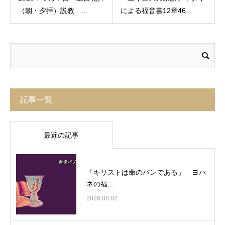
（朝・夕拝）説教 ...
による福音書12章46...
記事一覧
最近の記事
「キリストは命のパンである」 ヨハ
ネの福...
2026.08.02