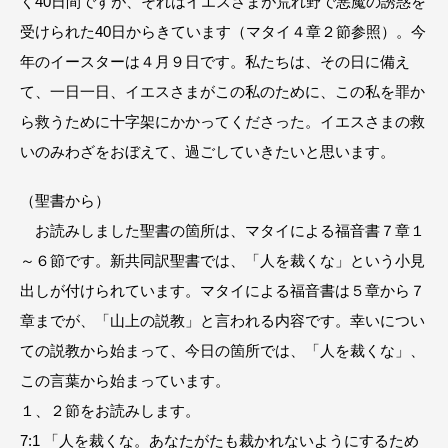
く40日間ですが、それはイエスさまが荒れ野で悪魔の誘惑を
受けられた40日からきています（マタイ４章２節参照）。今
年のイースターは４月９日です。私たちは、その日に備え
て、一日一日、イエスさまがこの私のために、この私を罪か
ら救うために十字架にかかってくださった。イエスさまの救
いのみわざをおぼえて、過ごしていきたいと思います。
（聖書から）
お読みしました聖書の箇所は、マタイによる福音書７章１
～６節です。新共同訳聖書では、「人を裁くな」という小見
出しが付けられています。マタイによる福音書は５章から７
章までが、「山上の説教」と言われる内容です。幸いについ
ての説教から始まって、今日の箇所では、「人を裁くな」、
この言葉から始まっています。
１、２節をお読みします。
7:1 「人を裁くな。あなたがたも裁かれないようにするため