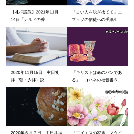
【礼拝説教】2021年11月
「古い人を脱ぎ捨てて」エ
14日「ナルドの香...
フェソの信徒への手紙4...
2020年11月15日 主日礼
「キリストは命のパンであ
拝（朝・夕拝）説...
る」 ヨハネの福音書６...
2020年６月７日 主日礼拝
「主イエスの家族」マタイ