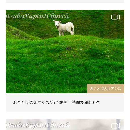
みことばのオアシス
みことばのオアシスNo 7 動画 詩編23編1~6節