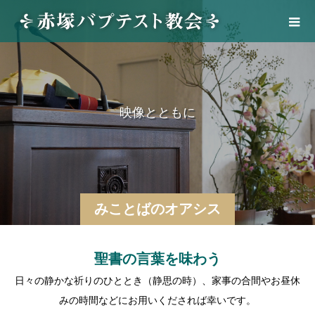
映
像
と
と
も
に
みことばのオアシス
聖書の言葉を味わう
日々の静かな祈りのひととき（静思の時）、家事の合間やお昼休
みの時間などにお用いくだされば幸いです。