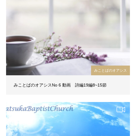
みことばのオアシス
みことばのオアシスNo 6 動画 詩編19編8~15節