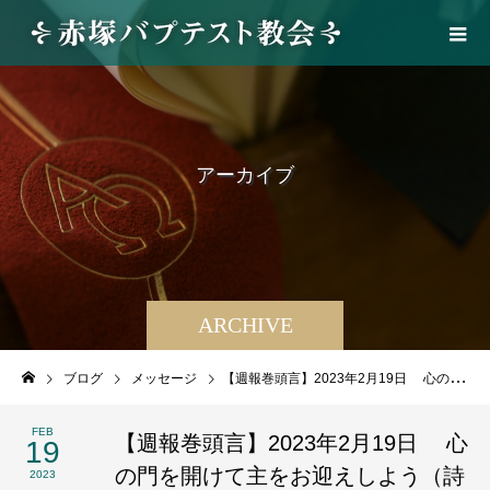
ア
ー
カ
イ
ブ
ARCHIVE
ブログ
メッセージ
【週報巻頭言】2023年2月19日 心の門を開けて主をお迎えしよう（詩編24編１～10節）
FEB
【週報巻頭言】2023年2月19日 心
19
の門を開けて主をお迎えしよう（詩
2023