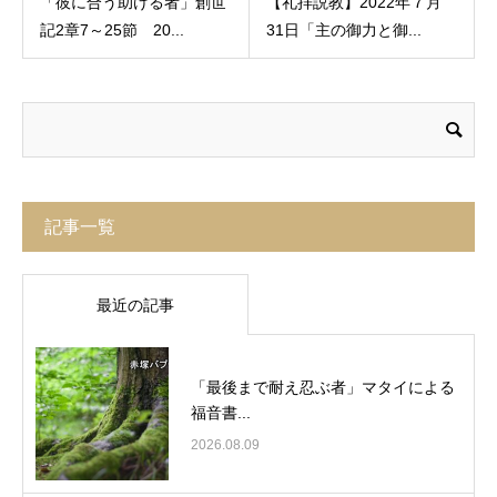
「彼に合う助ける者」創世
【礼拝説教】2022年７月
記2章7～25節 20...
31日「主の御力と御...
記事一覧
最近の記事
「最後まで耐え忍ぶ者」マタイによる
福音書...
2026.08.09