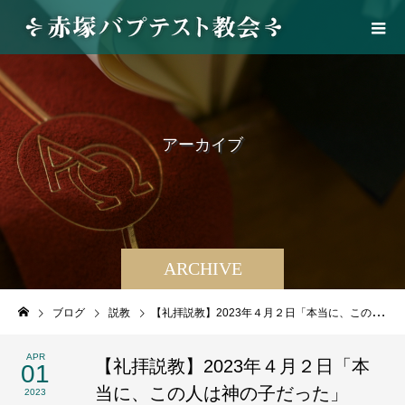
ア
ー
カ
イ
ブ
ARCHIVE
ブログ
説教
【礼拝説教】2023年４月２日「本当に、この人は神の子だった」
APR
【礼拝説教】2023年４月２日「本
01
当に、この人は神の子だった」
2023