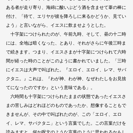
ある者が走り寄り、海綿に酸いぶどう酒を含ませて葦の棒に
付け、「待て、エリヤが彼を降ろしに来るかどうか、見てい
よう」と言いながら、イエスに飲ませようとした。
十字架につけられたのが、午前九時、そして、昼の十二時
には、全地は暗くなった、とあり、それがさらに午後三時ま
で続きます。つまり、イエスさまが十字架につけられて六時
間が経った時のことがこのように書かれていました。「三時
にイエスは大声で叫ばれた。『エロイ、エロイ、レマ、サバ
クタニ。』これは、『わが神、わが神、なぜわたしをお見捨
てになったのですか』という意味である」。
六時間も十字架につけられたままの状態であったイエスさ
まの苦しみはどれほどのものであったか、想像することもで
きませんが、その中で叫ばれたのが、この「エロイ、エロ
イ、レマ、サバクタニ」という言葉でした。この言葉だけを
読みますと、何か呪文のような言葉のように思われるかもし