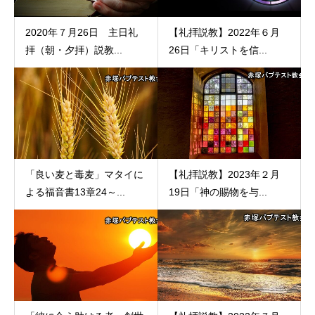
2020年７月26日 主日礼
【礼拝説教】2022年６月
拝（朝・夕拝）説教...
26日「キリストを信...
「良い麦と毒麦」マタイに
【礼拝説教】2023年２月
よる福音書13章24～...
19日「神の賜物を与...