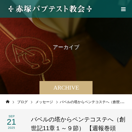
ア
ー
カ
イ
ブ
ARCHIVE
ブログ
メッセージ
バベルの塔からペンテコステへ（創世記11章１～９節） 【週報巻頭言】2025年9月21日
SEP
バベルの塔からペンテコステへ（創
21
世記11章１～９節） 【週報巻頭
2025