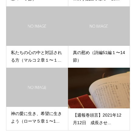
私たちの心の中と対話され
真の慰め（詩編51編１〜14
る方（マルコ２章１〜１...
節）
神の愛に生き、希望に生き
【週報巻頭言】2021年12
よう（ローマ５章１〜1...
月12日 成長させ...