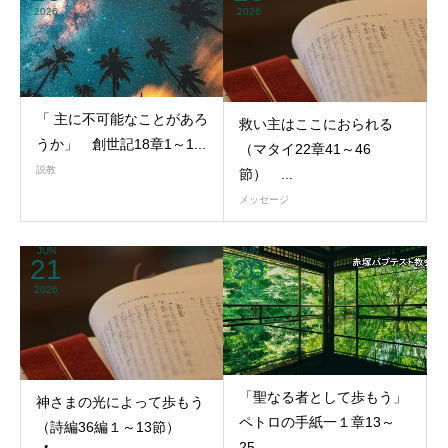
2026
2026
「 主に不可能なことがあろ
救い主はここにおられる
うか」 創世記18章1～1...
（マタイ22章41～46
説教
節） ...
メッセージ
JUN
JUN
21
20
2026
2026
「聖なる者として歩もう」
神さまの光によって歩もう
ペトロの手紙一１章13～
（詩編36編１～13節）
25...