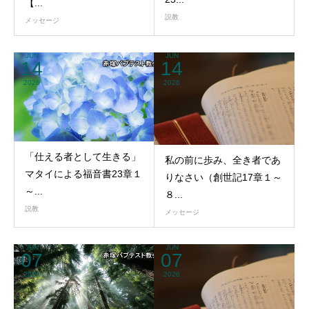
【...
説教
メッセージ
JUN
JUN
14
14
2026
2026
「仕える者として生きる」
私の前に歩み、全き者であ
マタイによる福音書23章１
りなさい（創世記17章１～
～...
８...
説教
メッセージ
JUN
JUN
07
07
2026
2026