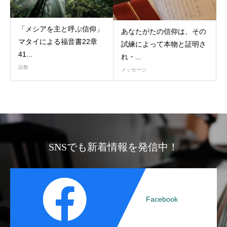
「メシアを主と呼ぶ信仰」
あなたがたの信仰は、その
マタイによる福音書22章
試練によって本物と証明さ
41...
れ・...
説教
メッセージ
SNSでも新着情報を発信中！
Facebook