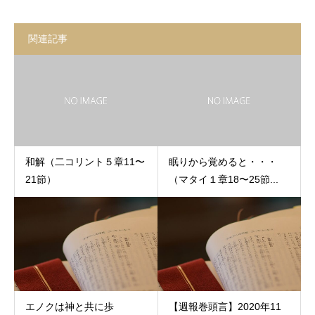
関連記事
和解（二コリント５章11〜
眠りから覚めると・・・
21節）
（マタイ１章18〜25節...
エノクは神と共に歩
【週報巻頭言】2020年11