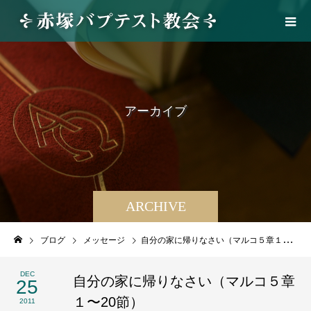
ア
ー
カ
イ
ブ
ARCHIVE
ブログ
メッセージ
自分の家に帰りなさい（マルコ５章１〜20節）
DEC
自分の家に帰りなさい（マルコ５章
25
１〜20節）
2011