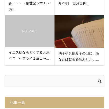
み・・・（創世記５章１〜
月29日 自分自身...
32...
イエス様ならどうすると思
幼子や乳飲み子の口に、あ
う？（ヘブライ２章１〜...
なたは賛美を歌わせた。...
記事一覧