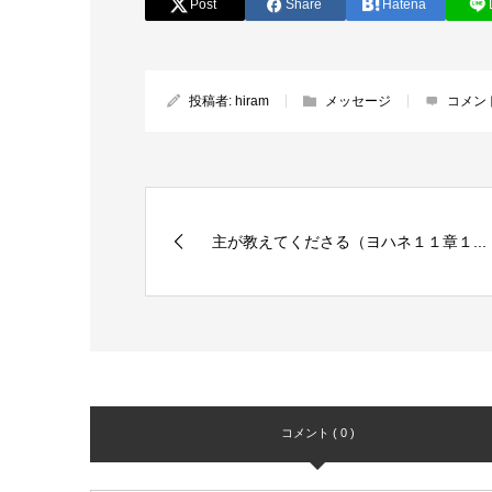
Post
Share
Hatena
投稿者:
hiram
メッセージ
コメン
主が教えてくださる（ヨハネ１１章１...
コメント ( 0 )