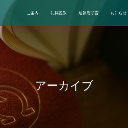
ご案内
礼拝説教
週報巻頭言
お知らせ
ア
ー
カ
イ
ブ