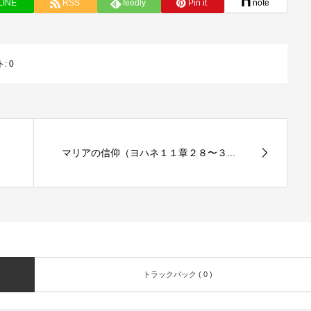
LINE
RSS
feedly
Pin it
note
ト:
0
マリアの信仰（ヨハネ１１章２８〜３...
トラックバック ( 0 )