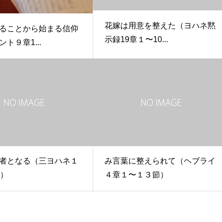
花嫁は用意を整えた（ヨハネ黙
ることから始まる信仰
示録19章１〜10...
ト９章1...
者となる（三ヨハネ１
み言葉に整えられて（ヘブライ
節）
４章１〜１３節）