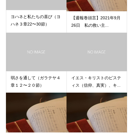
ヨハネと私たちの喜び（ヨ
【週報巻頭言】2021年9月
ハネ３章22〜30節）
26日 私の救い主...
弱さを通して（ガラテヤ４
イエス・キリストのピステ
章１２〜２０節）
ィス（信仰、真実）、キ...