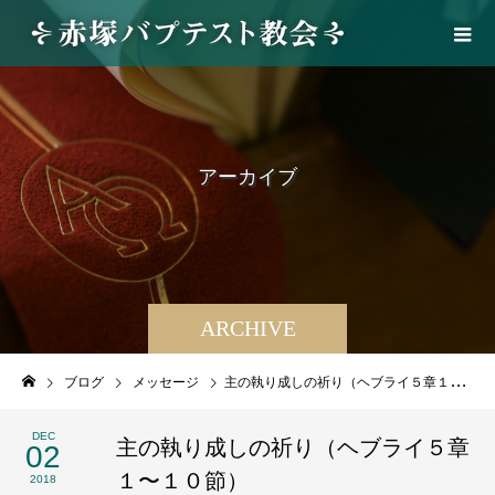
ア
ー
カ
イ
ブ
ARCHIVE
ブログ
メッセージ
主の執り成しの祈り（ヘブライ５章１〜１０節）
DEC
主の執り成しの祈り（ヘブライ５章
02
１〜１０節）
2018