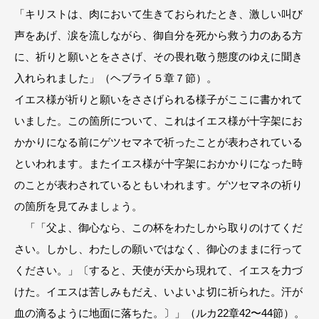
「キリストは、肉において生きておられたとき、激しい叫び
声をあげ、涙を流しながら、御自分を死から救う力のある方
に、祈りと願いとをささげ、その畏れ敬う態度のゆえに聞き
入れられました」（ヘブライ５章７節）。
イエス様が祈りと願いをささげられる様子がここに書かれて
いました。この箇所について、これはイエス様が十字架にお
かかりになる前にゲツセマネで祈ったことが表わされている
といわれます。またイエス様が十字架におかかりになった時
のことが表わされているともいわれます。ゲツセマネの祈り
の箇所を見てみましょう。
「「父よ、御心なら、この杯をわたしから取りのけてくだ
さい。しかし、わたしの願いではなく、御心のままに行って
ください。」〔すると、天使が天から現れて、イエスを力づ
けた。イエスは苦しみもだえ、いよいよ切に祈られた。汗が
血の滴るように地面に落ちた。〕」（ルカ22章42〜44節）。