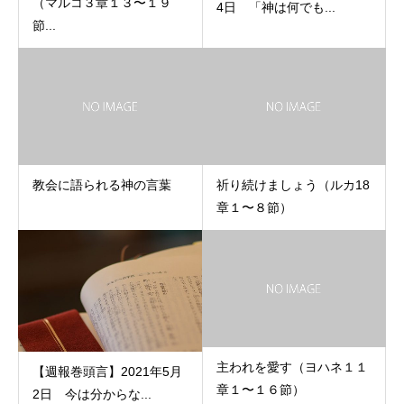
（マルコ３章１３〜１９
4日 「神は何でも...
節...
教会に語られる神の言葉
祈り続けましょう（ルカ18
章１〜８節）
主われを愛す（ヨハネ１１
【週報巻頭言】2021年5月
章１〜１６節）
2日 今は分からな...