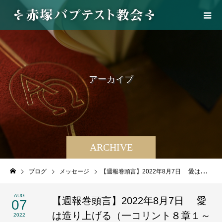
ア
ー
カ
イ
ブ
ARCHIVE
ブログ
メッセージ
【週報巻頭言】2022年8月7日 愛は造り上げる（一コリント８章１～６節）
AUG
【週報巻頭言】2022年8月7日 愛
07
は造り上げる（一コリント８章１～
2022