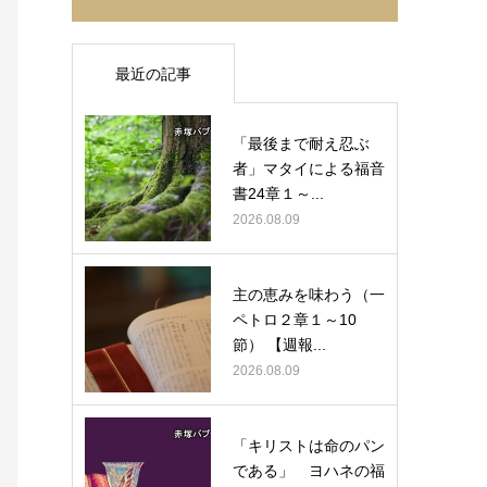
最近の記事
「最後まで耐え忍ぶ
者」マタイによる福音
書24章１～...
2026.08.09
主の恵みを味わう（一
ペトロ２章１～10
節） 【週報...
2026.08.09
「キリストは命のパン
である」 ヨハネの福