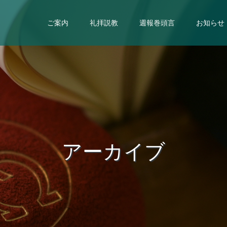
ご案内
礼拝説教
週報巻頭言
お知らせ
ア
ー
カ
イ
ブ