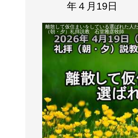
年４月19日
離散して仮住まいをしている選ばれた人たち
（朝・夕）礼拝説教 石堂雅彦牧師