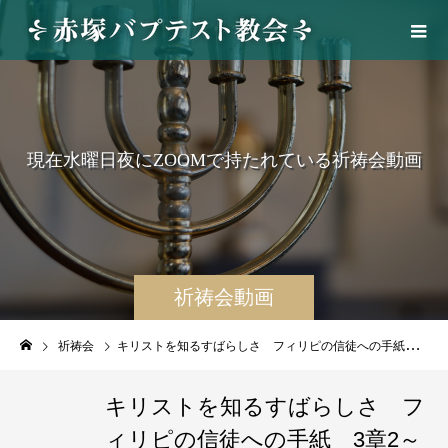
現
在
水
曜
日
夜
に
Z
O
O
M
で
持
た
れ
て
い
る
祈
祷
会
動
画
祈祷会動画
祈祷会
キリストを知るすばらしさ フィリピの信徒への手紙 3章2～9節 2025/06/11 WED. 赤塚教会祈祷会 聖書の学び
キリストを知るすばらしさ フ
ィリピの信徒への手紙 3章2～