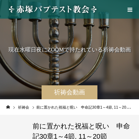
現
在
水
曜
日
夜
に
Z
O
O
M
で
持
た
れ
て
い
る
祈
祷
会
動
画
祈祷会動画
祈祷会
前に置かれた祝福と呪い 申命記30章1～4節, 11～20節 2025/08/20 WED. 赤塚教会祈祷会 聖書の学び
前に置かれた祝福と呪い 申命
記30章1～4節, 11～20節