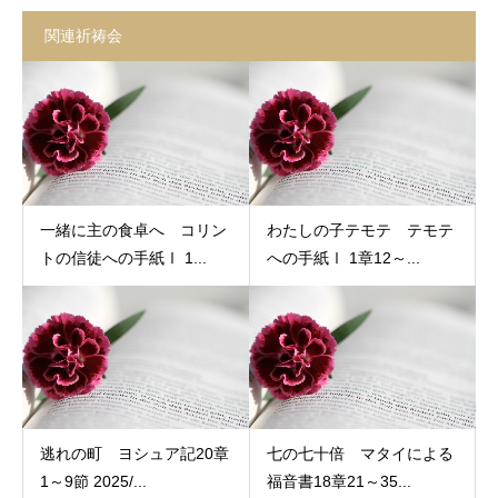
関連祈祷会
一緒に主の食卓へ コリン
わたしの子テモテ テモテ
トの信徒への手紙Ⅰ 1...
への手紙Ⅰ 1章12～...
逃れの町 ヨシュア記20章
七の七十倍 マタイによる
1～9節 2025/...
福音書18章21～35...