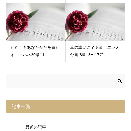
わたしもあなたがたを遣わ
真の幸いに至る道 エレミ
す ヨハネ20章11～...
ヤ書 6章13〜17節...
記事一覧
最近の記事