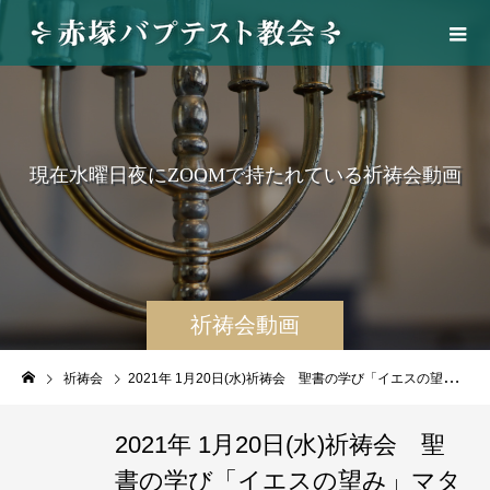
現
在
水
曜
日
夜
に
Z
O
O
M
で
持
た
れ
て
い
る
祈
祷
会
動
画
祈祷会動画
祈祷会
2021年 1月20日(水)祈祷会 聖書の学び「イエスの望み」マタイによる福音書8章1~17節
2021年 1月20日(水)祈祷会 聖
書の学び「イエスの望み」マタ