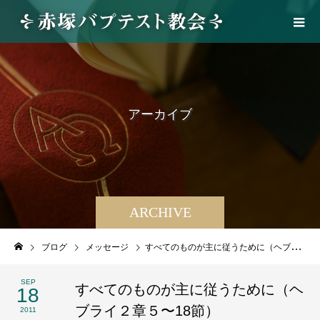
ア
ー
カ
イ
ブ
ARCHIVE
ブログ
メッセージ
すべてのものが主に従うために（ヘブライ２章５〜18節）
SEP
すべてのものが主に従うために（ヘ
18
ブライ２章５〜18節）
2011