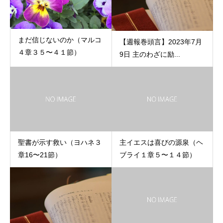
まだ信じないのか（マルコ
【週報巻頭言】2023年7月
４章３５〜４１節）
9日 主のわざに励...
聖書が示す救い（ヨハネ３
主イエスは喜びの源泉（ヘ
章16〜21節）
ブライ１章５〜１４節）