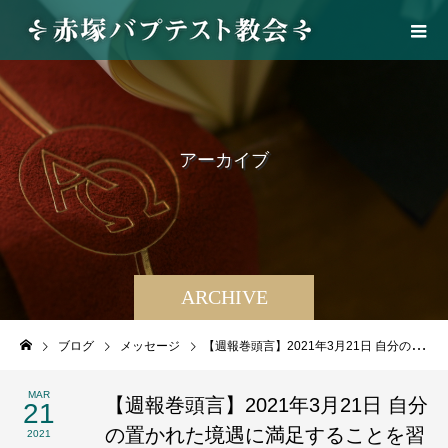
ア
ー
カ
イ
ブ
ARCHIVE
ブログ
メッセージ
【週報巻頭言】2021年3月21日 自分の置かれた境遇に満足することを習い覚えた（フィリピ４章10～23節）
MAR
【週報巻頭言】2021年3月21日 自分
21
の置かれた境遇に満足することを習
2021