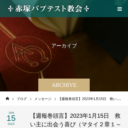
ア
ー
カ
イ
ブ
ARCHIVE
ブログ
メッセージ
【週報巻頭言】2023年1月15日 救い主に出会う喜び（マタイ２章１～12節）
JAN
【週報巻頭言】2023年1月15日 救
15
い主に出会う喜び（マタイ２章１～
2023