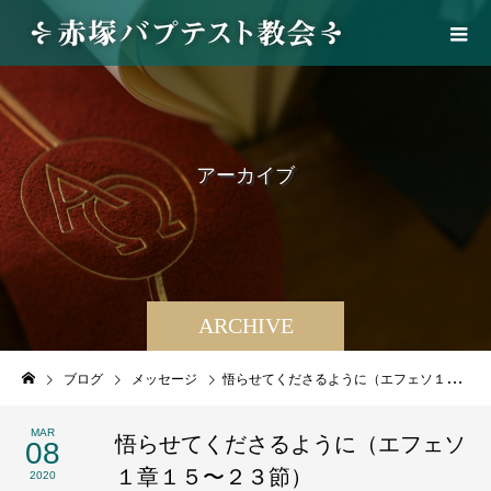
ア
ー
カ
イ
ブ
ARCHIVE
ブログ
メッセージ
悟らせてくださるように（エフェソ１章１５〜２３節）
MAR
悟らせてくださるように（エフェソ
08
１章１５〜２３節）
2020