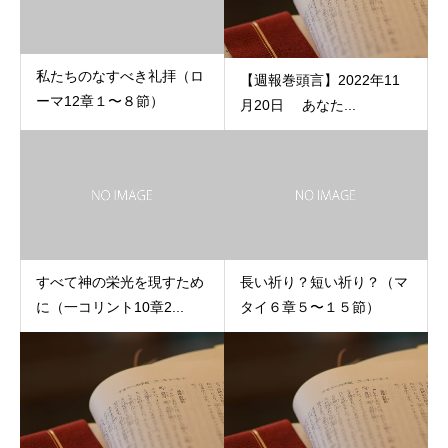
私たちのなすべき礼拝（ロ
【週報巻頭言】2022年11
ーマ12章１〜８節）
月20日 あなた...
すべて神の栄光を現すため
長い祈り？短い祈り？（マ
に（一コリント10章2...
タイ６章５〜１５節）