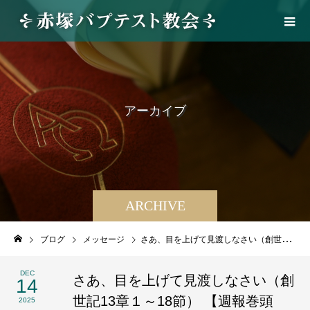
ア
ー
カ
イ
ブ
ARCHIVE
ブログ
メッセージ
さあ、目を上げて見渡しなさい（創世記13章１～18節） 【週報巻頭言】2025年12月14日
DEC
さあ、目を上げて見渡しなさい（創
14
世記13章１～18節） 【週報巻頭
2025