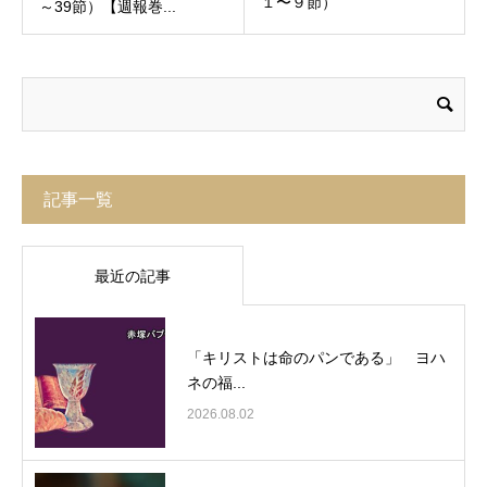
１〜９節）
～39節）【週報巻...
記事一覧
最近の記事
「キリストは命のパンである」 ヨハ
ネの福...
2026.08.02