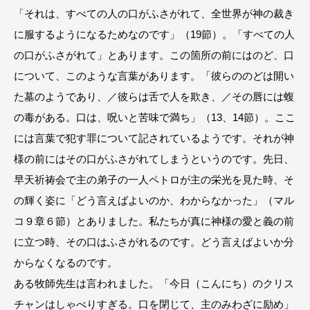
「それは、すべての人の口がふさがれて、全世界が神の裁き
に服するようになるためなのです」（19節）。「すべての人
の口がふさがれて」とあります。この箇所の前にはのど、口
について、このような言葉があります。「彼らののどは開い
た墓のようであり、／彼らは舌で人を欺き、／その唇には蝮
の毒がある。口は、呪いと苦味で満ち」（13、14節）。ここ
には言葉で犯す罪について記されているようです。それが神
様の前にはその口がふさがれてしまうというのです。先日、
早天祈祷会で主の弟子の一人ペトロが主の栄光を見た時、そ
の輝く姿に「どう言えばよいのか、わからなかった」（マル
コ９章６節）とありました。私たちが真に神様の愛と義の前
に立つ時、その口はふさがれるのです。どう言えばよいか分
からなくなるのです。
ある牧師先生は言われました。「今日（こんにち）のクリス
チャンはしゃべりすぎる。口を閉じて、主のみわざに励め」