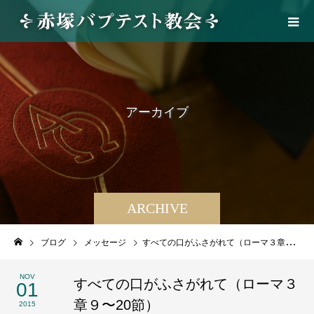
ア
ー
カ
イ
ブ
ARCHIVE
ブログ
メッセージ
すべての口がふさがれて（ローマ３章９〜20節）
NOV
すべての口がふさがれて（ローマ３
01
章９〜20節）
2015